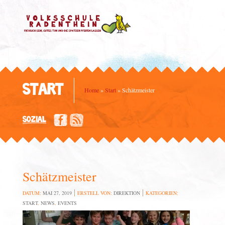
START
Home
»
Start
»
Schätzmeister
SOZIAL
Schätzmeister
DATUM:
MAI 27, 2019
ERSTELL VON:
DIREKTION
KATEGORIEN:
START
,
NEWS
,
EVENTS