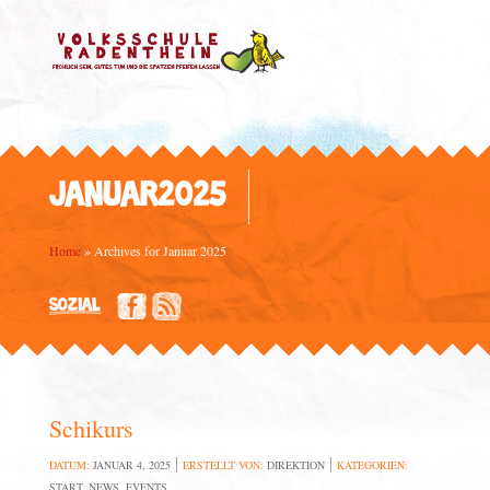
JANUAR2025
Home
»
Archives for Januar 2025
SOZIAL
Schikurs
DATUM:
JANUAR 4, 2025
ERSTELLT VON:
DIREKTION
KATEGORIEN:
START
,
NEWS
,
EVENTS