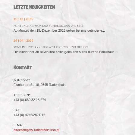
LETZTE NEUIGKEITEN
11 | 12 | 2025
ACHTUNG! AB MONTAG! SCHULBEGINN 7:40 UHR!
Ab Montag den 15. Dezember 2025 gelten bei uns geänderte...
29 | 04 | 2025
MINT IM UNTERRICHTSFACH TECHNIK UND DESIGN
Die Kinder der 3b ließen ihre selbstgebauten Autos durchs Schulhaus...
KONTAKT
ADRESSE:
Fischerstraße 16, 9545 Radenthein
TELEFON:
+43 (0) 650 32 18 274
FAX:
+43 (0) 4246/2821-16
E-MAIL:
direktion@vs-radenthein.ksn.at